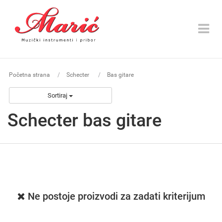
Toggle
navigat
Početna strana
Schecter
Bas gitare
Sortiraj
Schecter bas gitare
Ne postoje proizvodi za zadati kriterijum