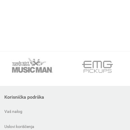
Korisnička podrška
Vaš nalog
Uslovi koriščenja