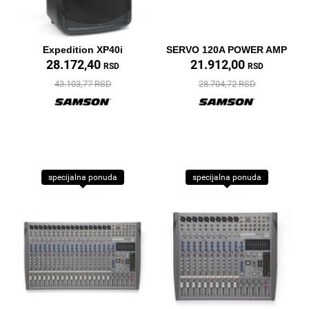
Expedition XP40i
SERVO 120A POWER AMP
28.172,40
21.912,00
RSD
RSD
43.103,77 RSD
28.704,72 RSD
specijalna ponuda
specijalna ponuda