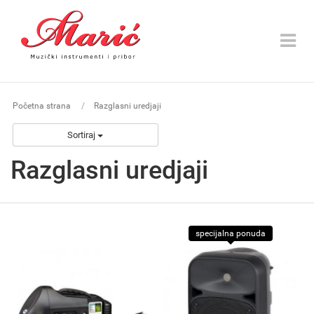
Toggle
navigat
Početna strana
Razglasni uredjaji
Sortiraj
Razglasni uredjaji
specijalna ponuda