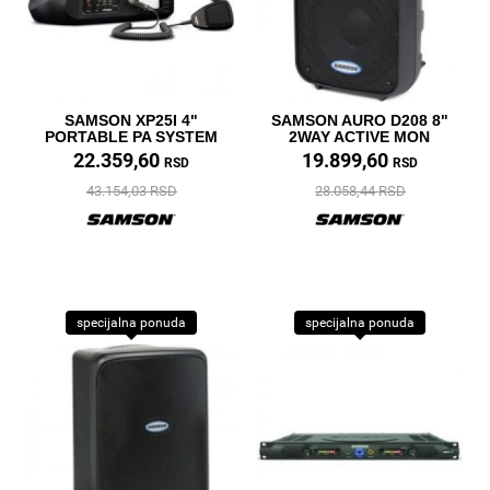
SAMSON XP25I 4"
SAMSON AURO D208 8"
PORTABLE PA SYSTEM
2WAY ACTIVE MON
22.359,60
19.899,60
RSD
RSD
43.154,03 RSD
28.058,44 RSD
specijalna ponuda
specijalna ponuda