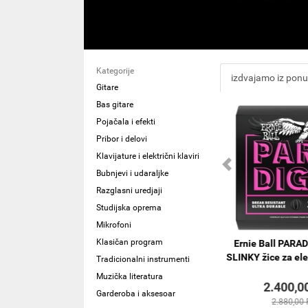
Kategorije
izdvajamo iz pon
Gitare
Bas gitare
Pojačala i efekti
Pribor i delovi
Klavijature i električni klaviri
Bubnjevi i udaraljke
Razglasni uredjaji
Studijska oprema
Mikrofoni
Klasičan program
ronze - Ultra
Jim Dunlop BILLY DUFFY CRY
Ernie Ball PAR
t
BABY® WAH WAH BD95
SLINKY žice za ele
Tradicionalni instrumenti
Muzička literatura
60
30.720,00
2.400,0
RSD
RSD
Garderoba i aksesoar
 RSD
36.864,00 RSD
2.880,00