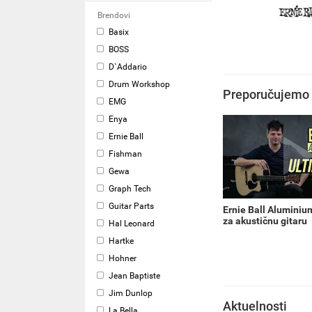
Brendovi
Basix
BOSS
D`Addario
Drum Workshop
Preporučujemo
EMG
Enya
Ernie Ball
Fishman
Gewa
Graph Tech
Guitar Parts
Ernie Ball Aluminiu
za akustičnu gitaru
Hal Leonard
Hartke
Hohner
Jean Baptiste
Jim Dunlop
Aktuelnosti
La Bella