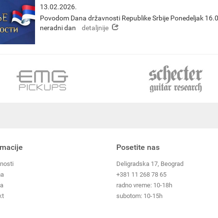
13.02.2026.
Povodom Dana državnosti Republike Srbije Ponedeljak 16.0
detaljnije
neradni dan
rmacije
Posetite nas
nosti
Deligradska 17, Beograd
ma
+381 11 268 78 65
ja
radno vreme: 10-18h
kt
subotom: 10-15h