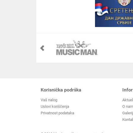
Korisnička podrška
Info
Vaš nalog
Aktuel
Uslovi koriščenja
O na
Privatnost podataka
Galeri
Konta