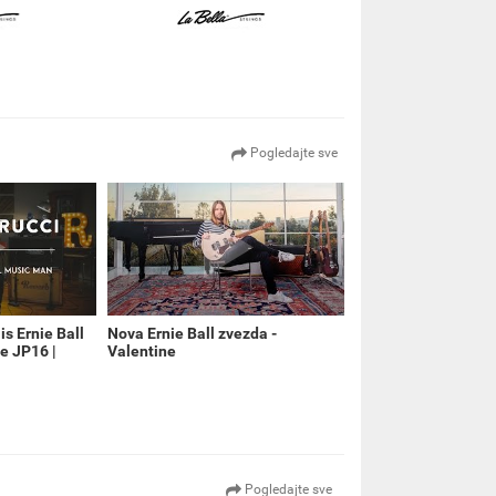
Pogledajte sve
s Ernie Ball
Nova Ernie Ball zvezda -
e JP16 |
Valentine
Pogledajte sve