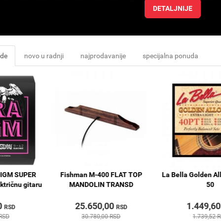
DETALJNIJE
ude
novo u radnji
najprodavanije
specijalna ponuda
ADIGM SUPER
Fishman M-400 FLAT TOP
La Bella Golden Al
ktričnu gitaru
MANDOLIN TRANSD
50
0
25.650,00
1.449,6
RSD
RSD
 RSD
30.780,00 RSD
1.739,52 