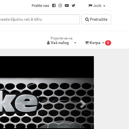
Pratite nas
Jezik
Pretražitе
Prijavite se na
Vaš nalog
Korpa
0