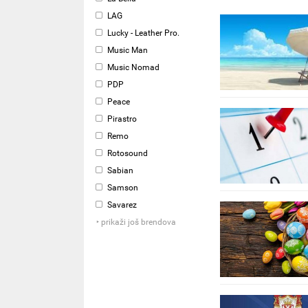
LAG
Lucky - Leather Pro.
Music Man
Music Nomad
PDP
Peace
Pirastro
Remo
Rotosound
Sabian
Samson
Savarez
‣ prikaži još brendova