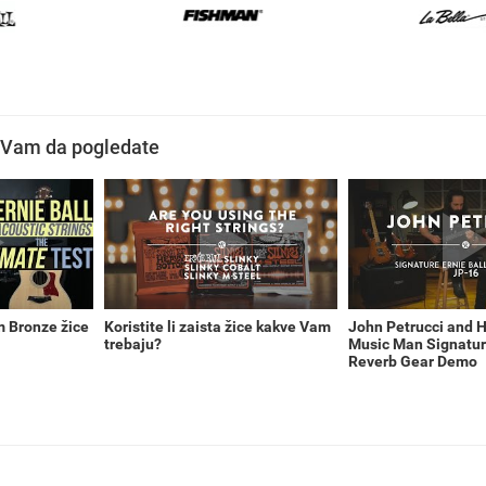
 Vam da pogledate
m Bronze žice
Koristite li zaista žice kakve Vam
John Petrucci and Hi
trebaju?
Music Man Signatur
Reverb Gear Demo