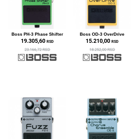
Boss PH-3 Phase Shifter
Boss OD-3 OverDrive
19.305,60
15.210,00
RSD
RSD
23.166,72 RSD
18.252,00 RSD