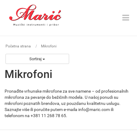
Toggle
navigat
Početna strana
Mikrofoni
Sortiraj
Mikrofoni
Pronađite vrhunske mikrofone za sve namene – od profesionalnih
mikrofona za pevanje do bežičnih modela. U našoj ponudi su
mikrofoni poznatih brendova, uz pouzdanu kvalitetnu uslugu.
Saznajte više ili poručite putem e-maila info@maric.com ili
telefonom na +381 11 268 78 65.