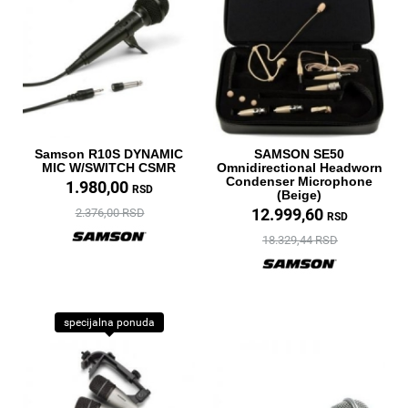
Samson R10S DYNAMIC
SAMSON SE50
MIC W/SWITCH CSMR
Omnidirectional Headworn
Condenser Microphone
1.980,00
RSD
(Beige)
12.999,60
2.376,00 RSD
RSD
18.329,44 RSD
specijalna ponuda