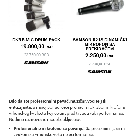
DK5 5 MIC DRUM PACK
SAMSON R21S DINAMIČKI
MIKROFON SA
19.800,00
RSD
PREKIDAČEM
2.250,00
23.760,00 RSD
RSD
2.700,00 RSD
Bilo da ste profesionalni pevač, muzičar, voditelj ili
entuzijasta
, u našoj ponudi ćete pronaći širok izbor mikrofona
vrhunskog kvaliteta koji će unaprediti vaš zvuk i performanse.
Nudimo raznovrsne modele, uključujući:
Profesionalne mikrofone za pevanje:
Sa preciznim i jasnim
zvukom za vrhunske vokalne performanse.