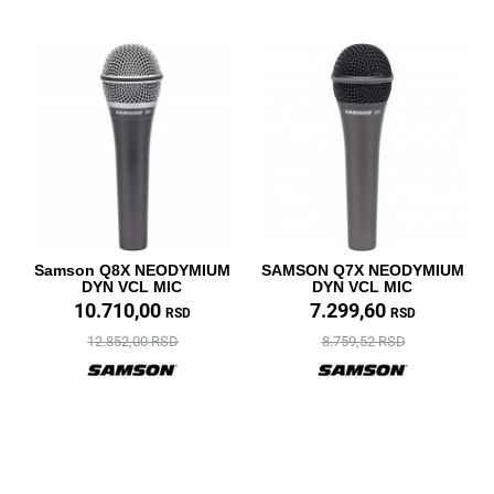
Samson Q8X NEODYMIUM
SAMSON Q7X NEODYMIUM
DYN VCL MIC
DYN VCL MIC
10.710,00
7.299,60
RSD
RSD
12.852,00 RSD
8.759,52 RSD