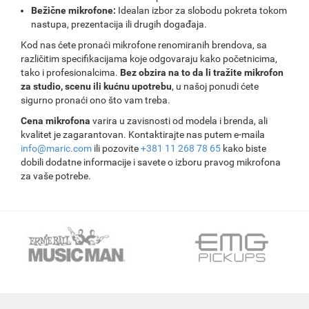
Bežične mikrofone:
Idealan izbor za slobodu pokreta tokom
nastupa, prezentacija ili drugih događaja.
Kod nas ćete pronaći mikrofone renomiranih brendova, sa
različitim specifikacijama koje odgovaraju kako početnicima,
tako i profesionalcima.
Bez obzira na to da li tražite mikrofon
za studio, scenu ili kućnu upotrebu
, u našoj ponudi ćete
sigurno pronaći ono što vam treba.
Cena mikrofona
varira u zavisnosti od modela i brenda, ali
kvalitet je zagarantovan. Kontaktirajte nas putem e-maila
info@maric.com
ili pozovite
+381 11 268 78 65
kako biste
dobili dodatne informacije i savete o izboru pravog mikrofona
za vaše potrebe.