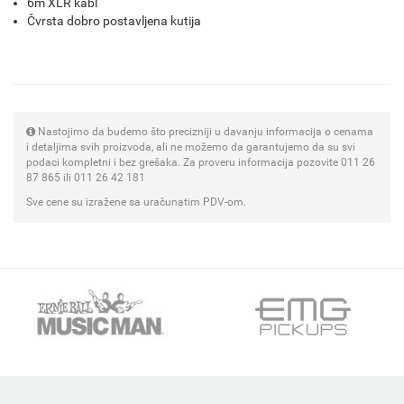
6m XLR kabl
Čvrsta dobro postavljena kutija
Nastojimo da budemo što precizniji u davanju informacija o cenama
i detaljima svih proizvoda, ali ne možemo da garantujemo da su svi
podaci kompletni i bez grešaka. Za proveru informacija pozovite 011 26
87 865 ili 011 26 42 181
Sve cene su izražene sa uračunatim PDV-om.