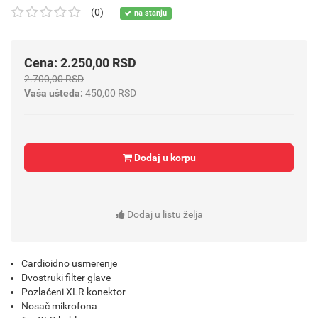
(0)
na stanju
Cena: 2.250,00 RSD
2.700,00 RSD
Vaša ušteda:
450,00 RSD
Dodaj u korpu
Dodaj u listu želja
Cardioidno usmerenje
Dvostruki filter glave
Pozlaćeni XLR konektor
Nosač mikrofona