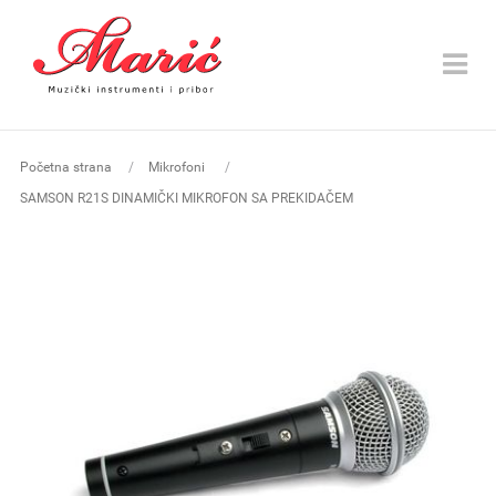
Toggle
navigat
Početna strana
Mikrofoni
SAMSON R21S DINAMIČKI MIKROFON SA PREKIDAČEM