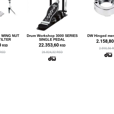
 WING NUT
Drum Workshop 3000 SERIES
DW Hinged mem
TILTER
SINGLE PEDAL
2.158,8
0
22.353,60
RSD
RSD
2.590,56 
 RSD
26.824,32 RSD