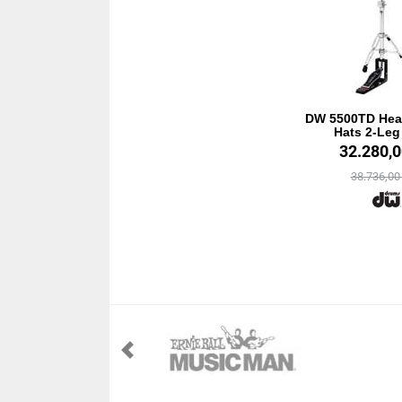
DW 5500TD Heav
Hats 2-Leg
32.280,
38.736,0