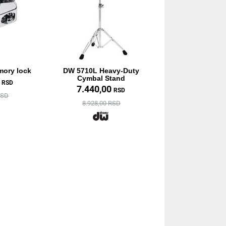
ory lock
DW 5710L Heavy-Duty
Cymbal Stand
0
RSD
7.440,00
RSD
RSD
8.928,00 RSD