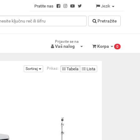
Pratite nas
Jezik
Pretražitе
Prijavite se na
Vaš nalog
Korpa
0
Prikaz:
Sortiraj
Tabela
Lista