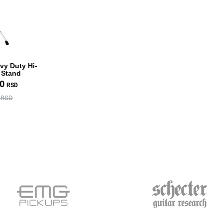
y Duty Hi-
 Stand
00
RSD
0 RSD