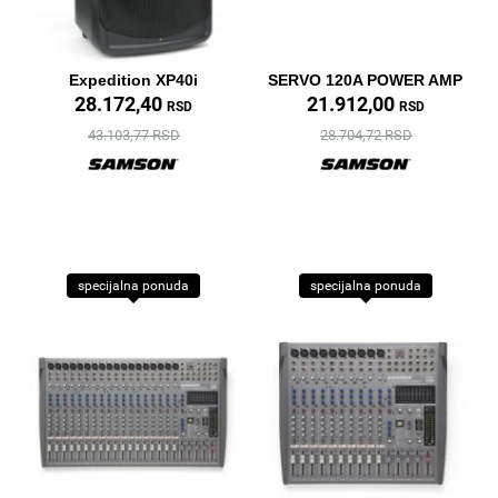
Expedition XP40i
SERVO 120A POWER AMP
28.172,40
21.912,00
RSD
RSD
43.103,77 RSD
28.704,72 RSD
specijalna ponuda
specijalna ponuda