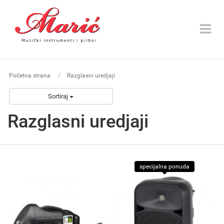
Toggle
navigat
Početna strana
Razglasni uredjaji
Sortiraj
Razglasni uredjaji
specijalna ponuda