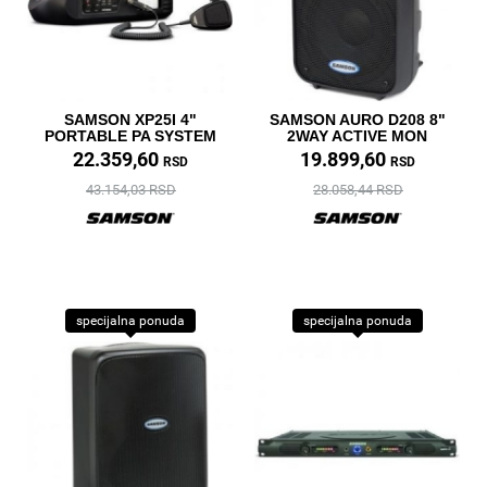
SAMSON XP25I 4"
SAMSON AURO D208 8"
PORTABLE PA SYSTEM
2WAY ACTIVE MON
22.359,60
19.899,60
RSD
RSD
43.154,03 RSD
28.058,44 RSD
specijalna ponuda
specijalna ponuda