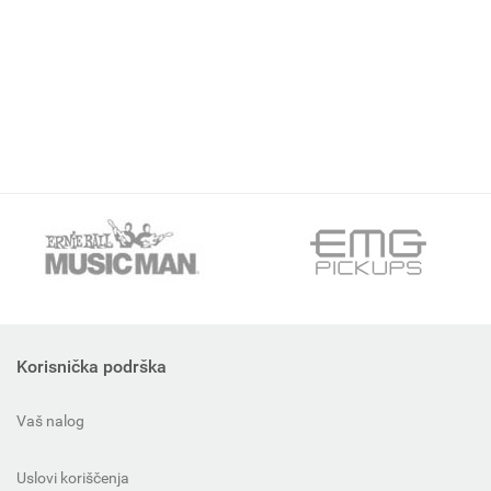
Korisnička podrška
Vaš nalog
Uslovi koriščenja