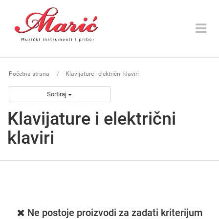
Toggle
navigat
Početna strana
Klavijature i električni klaviri
Sortiraj
Klavijature i električni
klaviri
Ne postoje proizvodi za zadati kriterijum