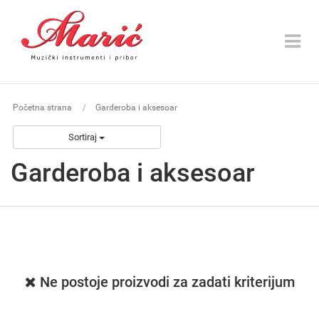
Toggle
navigat
Početna strana
Garderoba i aksesoar
Sortiraj
Garderoba i aksesoar
Ne postoje proizvodi za zadati kriterijum