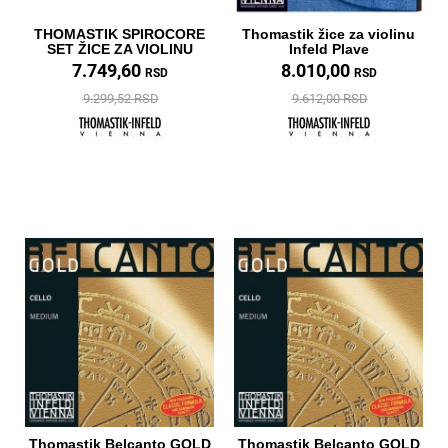
THOMASTIK SPIROCORE
Thomastik žice za violinu
SET ŽICE ZA VIOLINU
Infeld Plave
7.749,60
8.010,00
RSD
RSD
9.299,52 RSD
9.612,00 RSD
Thomastik Belcanto GOLD
Thomastik Belcanto GOLD