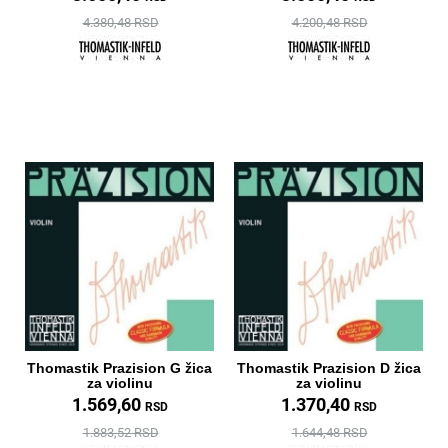
4.380,48 RSD
4.200,48 RSD
Thomastik Prazision G žica
Thomastik Prazision D žica
za violinu
za violinu
1.569,60
1.370,40
RSD
RSD
1.883,52 RSD
1.644,48 RSD