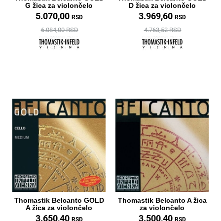
G žica za violončelo
D žica za violončelo
5.070,00
3.969,60
RSD
RSD
6.084,00 RSD
4.763,52 RSD
Thomastik Belcanto GOLD
Thomastik Belcanto A žica
A žica za violončelo
za violončelo
3.650,40
3.500,40
RSD
RSD