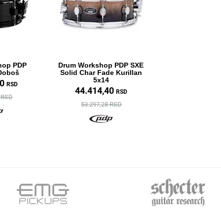
hop PDP
Drum Workshop PDP SXE
Doboš
Solid Char Fade Kurillan
5x14
00
RSD
44.414,40
RSD
0 RSD
53.297,28 RSD