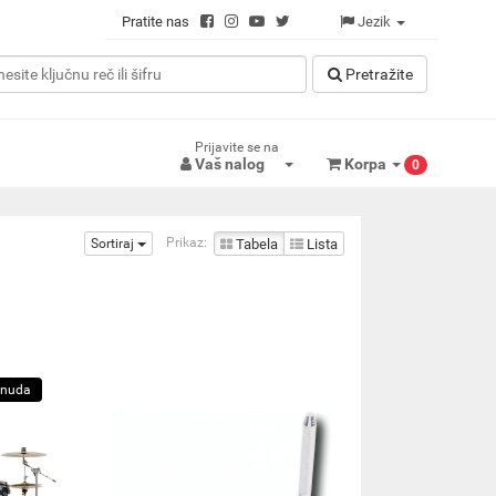
Pratite nas
Jezik
Pretražitе
Prijavite se na
Vaš nalog
Korpa
0
Prikaz:
Sortiraj
Tabela
Lista
onuda