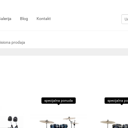
alerija
Blog
Kontakt
siona prodaja
specijalna ponuda
specijalna p