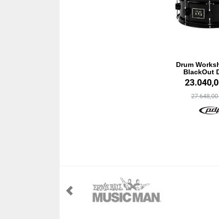
Drum Works
BlackOut 
23.040,
27.648,0