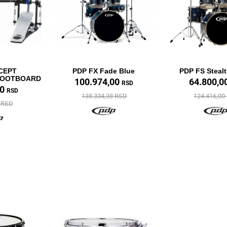
CEPT
PDP FX Fade Blue
PDP FS Steal
FOOTBOARD
100.974,00
64.800,0
RSD
20
RSD
138.334,38 RSD
124.416,00
4 RSD