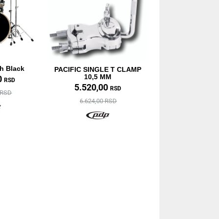
th Black
PACIFIC SINGLE T CLAMP
10,5 MM
0
RSD
5.520,00
RSD
 RSD
6.624,00 RSD