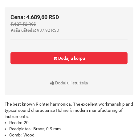
Cena: 4.689,60 RSD
5.627,52 RSD
Vaša ušteda:
937,92 RSD
Dodaj u korpu
Dodaj u listu želja
The best known Richter harmonica. The excellent workmanship and
typical sound characterize Hohner's modern manufacturing of
instruments.
Reeds: 20
Reedplates: Brass; 0.9 mm
Comb: Wood