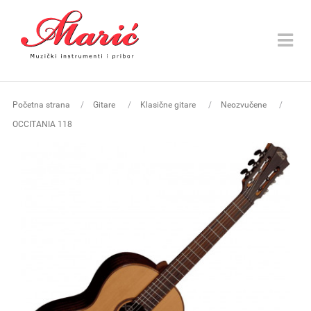
Toggle
navigat
Početna strana
Gitare
Klasične gitare
Neozvučene
OCCITANIA 118