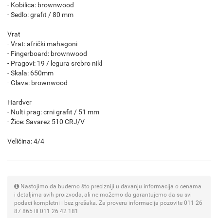
- Kobilica: brownwood
- Sedlo: grafit / 80 mm
Vrat
- Vrat: afrički mahagoni
- Fingerboard: brownwood
- Pragovi: 19 / legura srebro nikl
- Skala: 650mm
- Glava: brownwood
Hardver
- Nulti prag: crni grafit / 51 mm
- Žice: Savarez 510 CRJ/V
Veličina: 4/4
Nastojimo da budemo što precizniji u davanju informacija o cenama
i detaljima svih proizvoda, ali ne možemo da garantujemo da su svi
podaci kompletni i bez grešaka. Za proveru informacija pozovite 011 26
87 865 ili 011 26 42 181