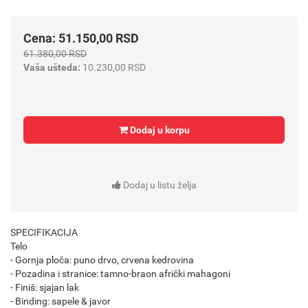
Cena: 51.150,00 RSD
61.380,00 RSD
Vaša ušteda:
10.230,00 RSD
Dodaj u korpu
Dodaj u listu želja
SPECIFIKACIJA
Telo
- Gornja ploča: puno drvo, crvena kedrovina
- Pozadina i stranice: tamno-braon afrički mahagoni
- Finiš: sjajan lak
- Binding: sapele & javor