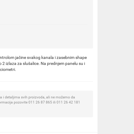
ontrolom jačine svakog kanala i zasebnim shape
o 2 izlaza za slušalice. Na prednjem panelu su i
ciometri.
 i detaljima svih proizvoda, ali ne možemo da
ormacija pozovite 011 26 87 865 ili 011 26 42 181