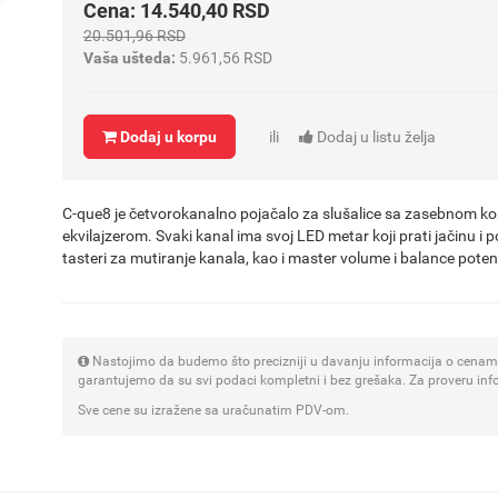
Cena: 14.540,40 RSD
20.501,96 RSD
Vaša ušteda:
5.961,56 RSD
Dodaj u korpu
ili
Dodaj u listu želja
C-que8 je četvorokanalno pojačalo za slušalice sa zasebnom k
ekvilajzerom. Svaki kanal ima svoj LED metar koji prati jačinu i p
tasteri za mutiranje kanala, kao i master volume i balance poten
Nastojimo da budemo što precizniji u davanju informacija o cenama
garantujemo da su svi podaci kompletni i bez grešaka. Za proveru inf
Sve cene su izražene sa uračunatim PDV-om.