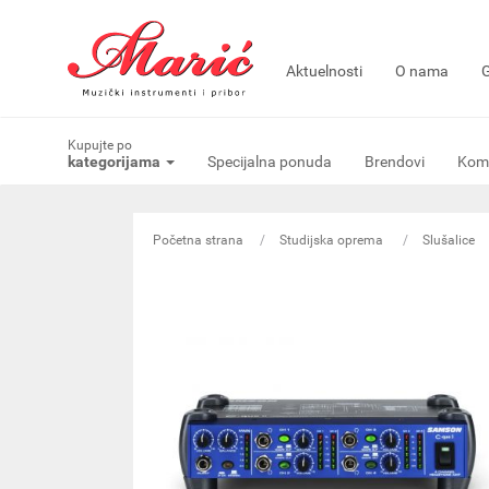
Aktuelnosti
O nama
G
Kupujte po
kategorijama
Specijalna ponuda
Brendovi
Komi
Početna strana
Studijska oprema
Slušalice