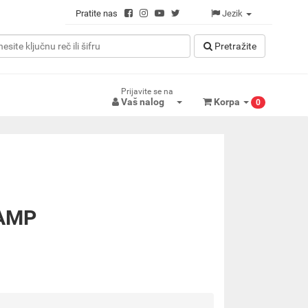
Pratite nas
Jezik
Pretražitе
Prijavite se na
Vaš nalog
Korpa
0
AMP