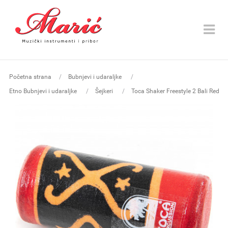
Toggle
navigat
Početna strana
Bubnjevi i udaraljke
Etno Bubnjevi i udaraljke
Šejkeri
Toca Shaker Freestyle 2 Bali Red