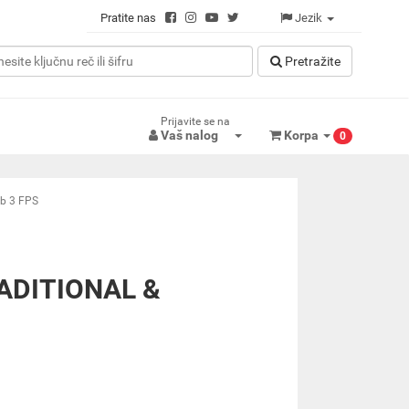
Pratite nas
Jezik
Pretražitе
Prijavite se na
Vaš nalog
Korpa
0
Bb 3 FPS
DITIONAL &