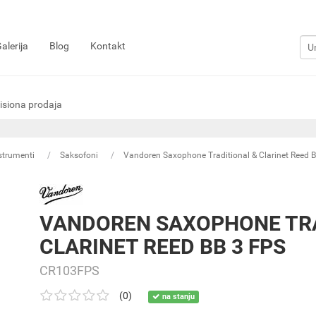
alerija
Blog
Kontakt
siona prodaja
strumenti
Saksofoni
Vandoren Saxophone Traditional & Clarinet Reed 
VANDOREN SAXOPHONE TRA
CLARINET REED BB 3 FPS
CR103FPS
(0)
na stanju