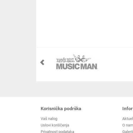
Korisnička podrška
Info
Vaš nalog
Aktuel
Uslovi koriščenja
O na
Privatnost podataka
Galeri