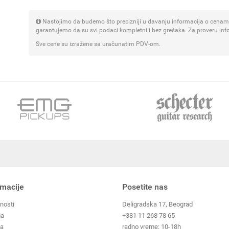
Nastojimo da budemo što precizniji u davanju informacija o cenama
garantujemo da su svi podaci kompletni i bez grešaka. Za proveru inf
Sve cene su izražene sa uračunatim PDV-om.
rmacije
Posetite nas
nosti
Deligradska 17, Beograd
ma
+381 11 268 78 65
ja
radno vreme: 10-18h