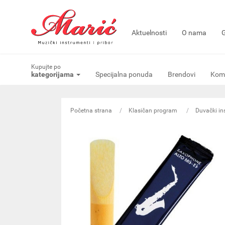
Aktuelnosti
O nama
G
Kupujte po
kategorijama
Specijalna ponuda
Brendovi
Komi
Početna strana
Klasičan program
Duvački in